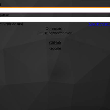
l
 passe
ouvenir de moi
Mot de passe 
Connexion
Ou se connecter avec
GitHub
Google