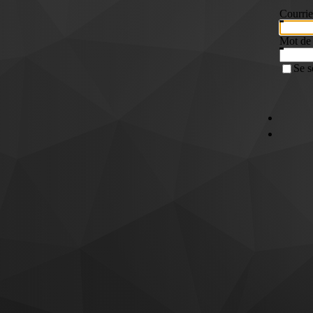
Courrie
Mot de
Se s