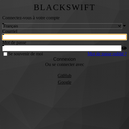
BLACKSWIFT
Connectez-vous à votre compte
Courriel
Mot de passe
Se souvenir de moi
Mot de passe oublié ?
Connexion
Ou se connecter avec
GitHub
Google